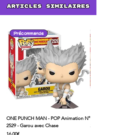
Précommande
ONE PUNCH MAN - POP Animation N°
ONE PUNCH MAN - P
2529 - Garou avec Chase
2526 - Saitama
Price
Price
16,00€
16,00€