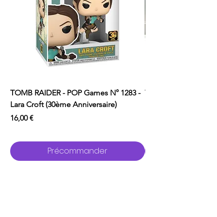
TOMB RAIDER - POP Games N° 1283 -
TOMB RAIDER - POP 
Lara Croft (30ème Anniversaire)
Lara Croft (Doppelg
Prix
Prix
16,00 €
16,00 €
Précommander