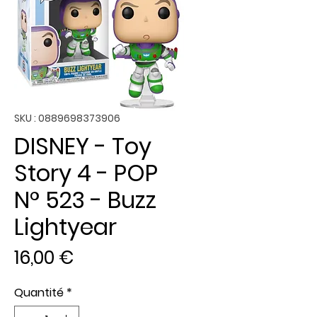
SKU : 0889698373906
DISNEY - Toy
Story 4 - POP
N° 523 - Buzz
Lightyear
Prix
16,00 €
Quantité
*