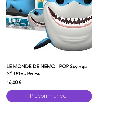
LE MONDE DE NEMO - POP Sayings
ONE PUNCH MAN - P
N° 1816 - Bruce
2529 - Garou avec C
Prix
Prix
16,00 €
16,00 €
Précommander