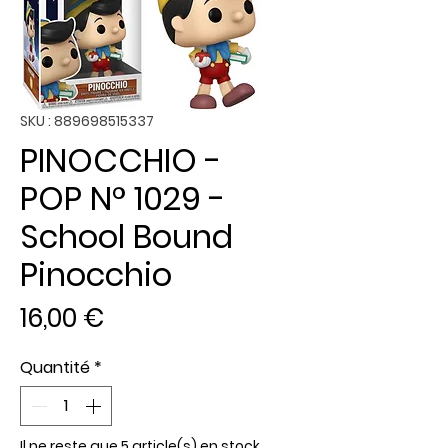
SKU : 889698515337
PINOCCHIO -
POP N° 1029 -
School Bound
Pinocchio
Prix
16,00 €
Quantité
*
Il ne reste que 5 article(s) en stock