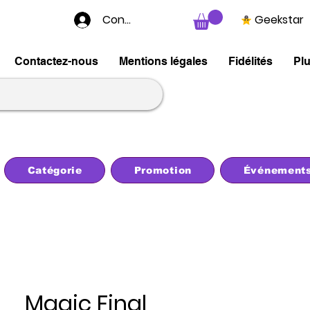
Connexion
Geekstar
Contactez-nous
Mentions légales
Fidélités
Pl
Catégorie
Promotion
Événement
Magic Final