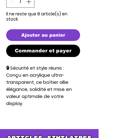
Il ne reste que 8 article(s) en
stock
Ajouter au panier
Commander et payer
🔒
Sécurité et style réunis
:
Conçu en acrylique ultra-
transparent, ce boîtier allie
élégance, solidité et mise en
valeur optimale de votre
display.
☀️
Protection UV renforcée
:
Préservez l’intensité des
couleurs de votre display grâce
à un filtre anti-UV à 99,99 %.