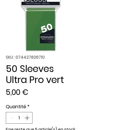
SKU : 074427826710
50 Sleeves
Ultra Pro vert
Prix
5,00 €
Quantité
*
Il ne reste que 5 article(s) en stock