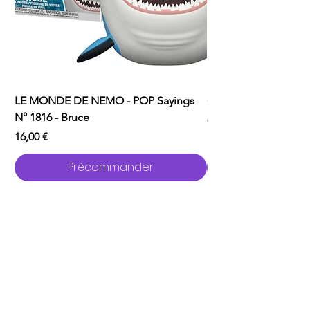
LE MONDE DE NEMO - POP Sayings
ONE PUNCH MAN - P
N° 1816 - Bruce
2529 - Garou avec C
Prix
Prix
16,00 €
16,00 €
Précommander