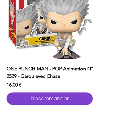
ONE PUNCH MAN - POP Animation N°
ONE PUNCH MAN - P
2529 - Garou avec Chase
2526 - Saitama
Prix
Prix
16,00 €
16,00 €
Précommander