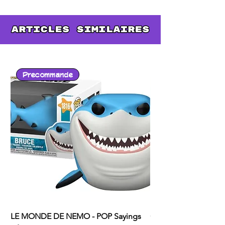
présence froide mais
protectrice a profondément
marqué l'histoire
Precommande
LE MONDE DE NEMO - POP Sayings
ONE PUNCH MAN - P