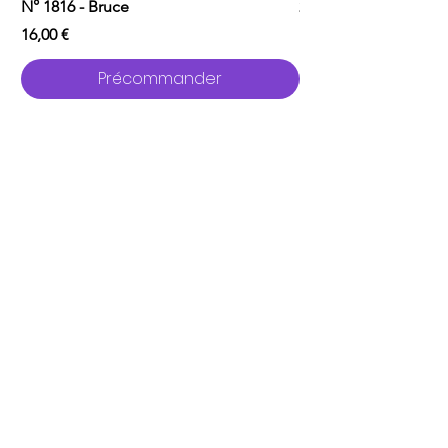
N° 1816 - Bruce
2529 - Garou avec C
Prix
Prix
16,00 €
16,00 €
Précommander