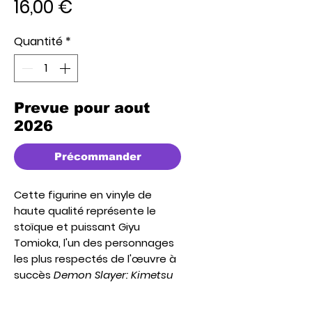
Prix
16,00 €
Quantité
*
Prevue pour aout
2026
Précommander
Cette figurine en vinyle de
haute qualité représente le
stoïque et puissant Giyu
Tomioka, l'un des personnages
les plus respectés de l'œuvre à
succès
Demon Slayer: Kimetsu
no Yaiba
. Premier pourfendeur
de démons croisé par Tanjiro, sa