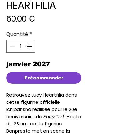
HEARTFILIA
Prix
60,00 €
Quantité
*
janvier 2027
Précommander
Retrouvez Lucy Heartfilia dans
cette figurine officielle
Ichibansho réalisée pour le
20e
anniversaire de
Fairy Tail
. Haute
de
23 cm
, cette figurine
Banpresto met en scène la
célèbre mage céleste dans une