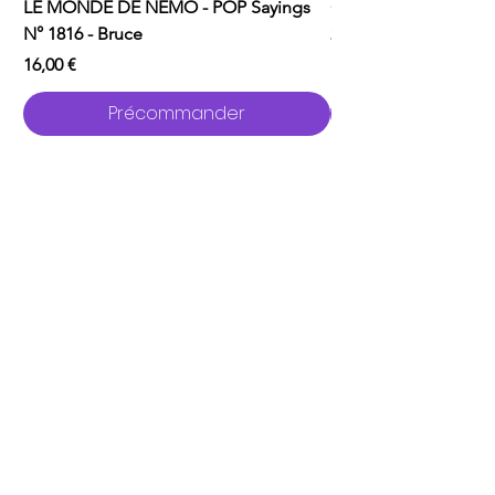
LE MONDE DE NEMO - POP Sayings
ONE PUNCH MAN - P
N° 1816 - Bruce
2529 - Garou avec C
Prix
Prix
16,00 €
16,00 €
Précommander