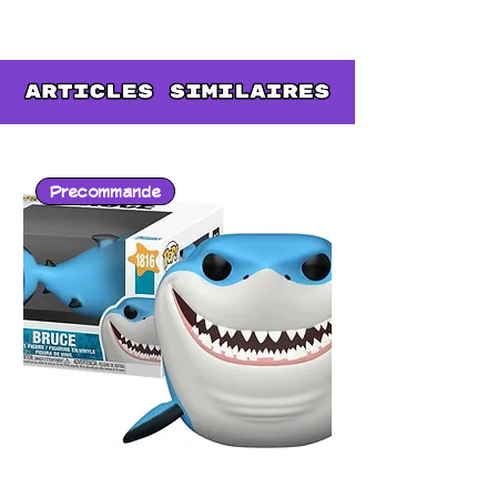
pose dynamique avec sa clé
d’Esprit, accompagnée d’une
sculpture détaillée et de
finitions fidèles à l’univers de
l’anime.
Precommande