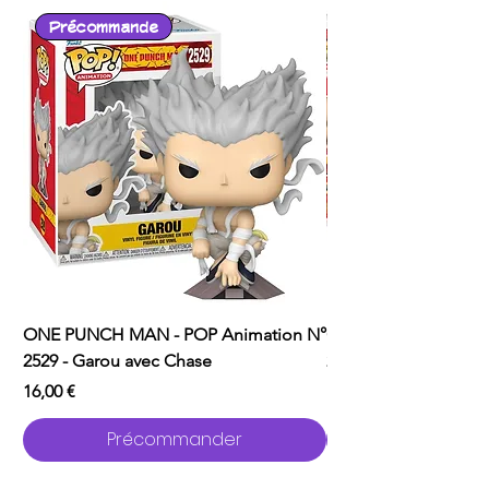
Précommande
ONE PUNCH MAN - POP Animation N°
ONE PUNCH MAN - P
2529 - Garou avec Chase
2526 - Saitama
Prix
Prix
16,00 €
16,00 €
Précommander