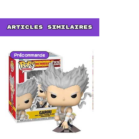
en avant la puissance et le
charisme du guerrier Saiyan.
Avec ses détails minutieux et
sa pose dynamique, elle est
idéale pour enrichir une
collection Dragon Ball ou offrir
un cadeau unique à un fan de
Précommande
l’univers.