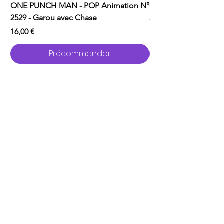
ONE PUNCH MAN - POP Animation N°
ONE PUNCH MAN - P
2529 - Garou avec Chase
2526 - Saitama
Prix
Prix
16,00 €
16,00 €
Précommander