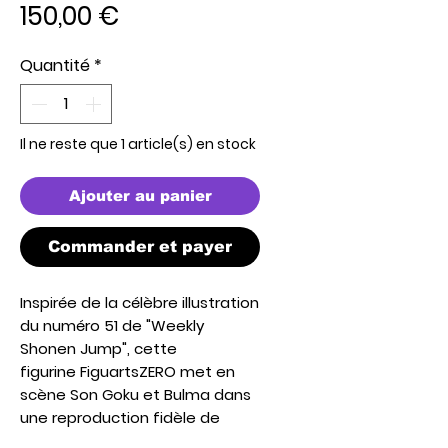
Prix
150,00 €
Quantité
*
Il ne reste que 1 article(s) en stock
Ajouter au panier
Commander et payer
Inspirée de la célèbre illustration
du numéro 51 de
"Weekly
Shonen Jump"
, cette
figurine
FiguartsZERO
met en
scène Son Goku et Bulma dans
une reproduction fidèle de
l’œuvre originale d’Akira