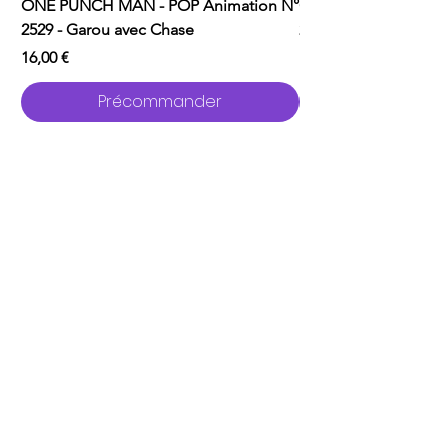
ONE PUNCH MAN - POP Animation N°
ONE PUNCH MAN - P
2529 - Garou avec Chase
2526 - Saitama
Prix
Prix
16,00 €
16,00 €
Précommander