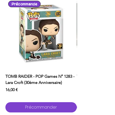
Précommande
TOMB RAIDER - POP Games N° 1283 -
TOMB RAIDER - POP 
Lara Croft (30ème Anniversaire)
Lara Croft (Doppelg
Prix
Prix
16,00 €
16,00 €
Précommander