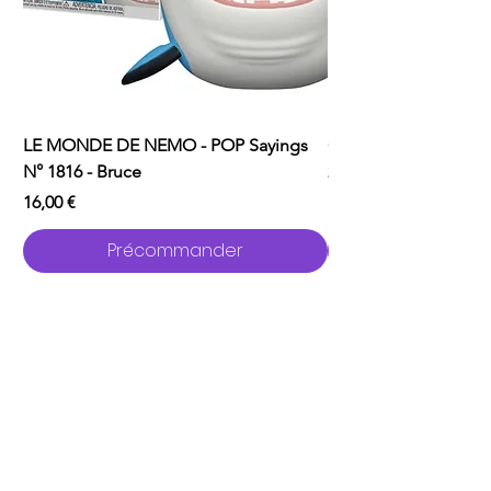
LE MONDE DE NEMO - POP Sayings
ONE PUNCH MAN - P
N° 1816 - Bruce
2529 - Garou avec C
Prix
Prix
16,00 €
16,00 €
Précommander