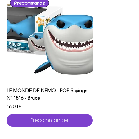
Precommande
LE MONDE DE NEMO - POP Sayings
ONE PUNCH MAN - P
N° 1816 - Bruce
2529 - Garou avec C
Prix
Prix
16,00 €
16,00 €
Précommander