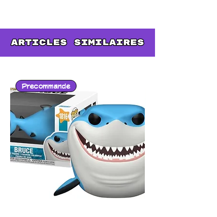
détails fidèles à l’anime
et sa
peinture soignée
, elle illustre
parfaitement la
puissance
combinée des deux Hokage
.
Un
collector incontournable
pour tous les fans de
Naruto
Shippuden
!
Precommande