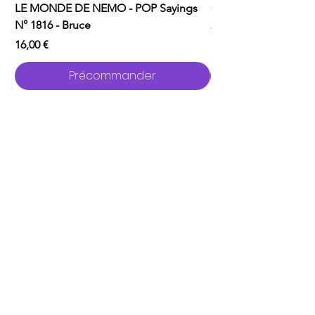
LE MONDE DE NEMO - POP Sayings
ONE PUNCH MAN - P
N° 1816 - Bruce
2529 - Garou avec C
Prix
Prix
16,00 €
16,00 €
Précommander