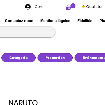
Connexion
Geekstar
Contactez-nous
Mentions légales
Fidélités
Pl
Catégorie
Promotion
Événement
NARUTO