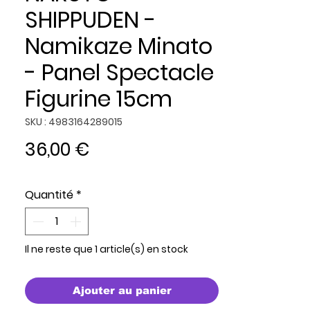
SHIPPUDEN -
Namikaze Minato
- Panel Spectacle
Figurine 15cm
SKU : 4983164289015
Prix
36,00 €
Quantité
*
Il ne reste que 1 article(s) en stock
Ajouter au panier