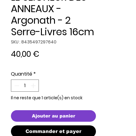
ANNEAUX -
Argonath - 2
Serre-Livres 16cm
SKU : 8435497297640
Prix
40,00 €
Quantité
*
Il ne reste que 1 article(s) en stock
Ajouter au panier
Commander et payer