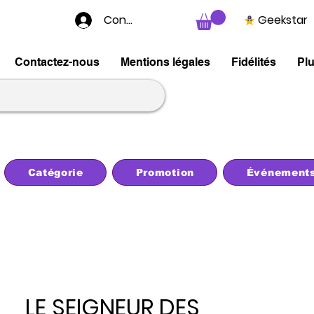
Connexion
Geekstar
Contactez-nous
Mentions légales
Fidélités
Pl
Catégorie
Promotion
Événement
LE SEIGNEUR DES