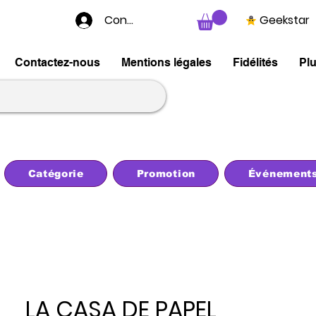
Connexion
Geekstar
Contactez-nous
Mentions légales
Fidélités
Pl
Catégorie
Promotion
Événement
LA CASA DE PAPEL