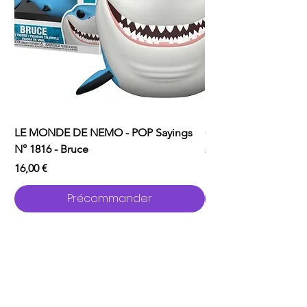
LE MONDE DE NEMO - POP Sayings
ONE PUNCH MAN - P
N° 1816 - Bruce
2529 - Garou avec C
Prix
Prix
16,00 €
16,00 €
Précommander