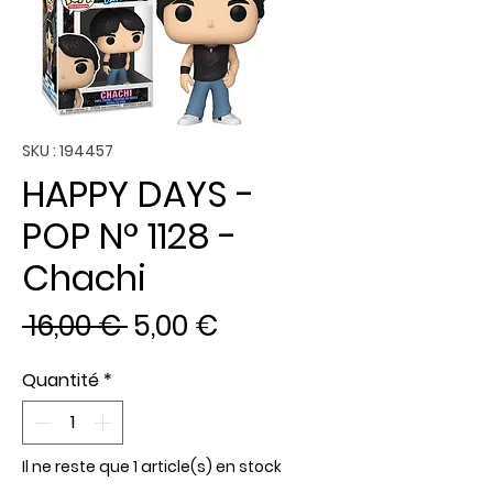
SKU : 194457
HAPPY DAYS -
POP N° 1128 -
Chachi
Prix
Prix
 16,00 € 
5,00 €
original
promotionnel
Quantité
*
Il ne reste que 1 article(s) en stock