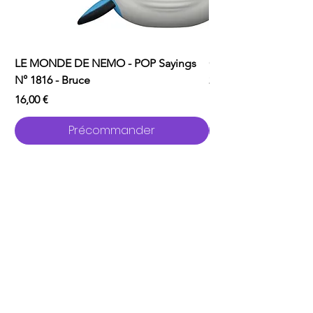
LE MONDE DE NEMO - POP Sayings
ONE PUNCH MAN - P
N° 1816 - Bruce
2529 - Garou avec C
Prix
Prix
16,00 €
16,00 €
Précommander