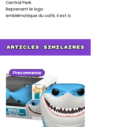
Central Perk
.
Reprenant le
logo
emblématique du café
, il est à
la fois
léger, résistant et coloré
,
parfait pour un usage
quotidien.
Un accessoire fun et
nostalgique, idéal pour
les fans
de Friends
et pour personnaliser
clés, sacs ou trousses. ☕
Precommande