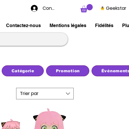
Connexion
Geekstar
Contactez-nous
Mentions légales
Fidélités
Pl
Catégorie
Promotion
Événement
Trier par