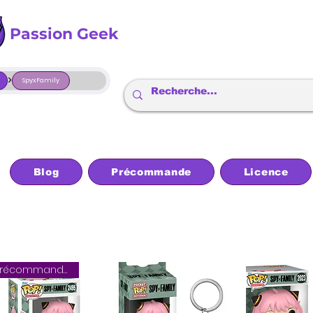
Passion Geek
>
SpyxFamily
Blog
Précommande
Licence
Précommande