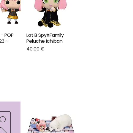
 - POP
Lot B SpyXFamily
apide
Aperçu rapide
23 -
Peluche Ichiban
Prix
40,00 €