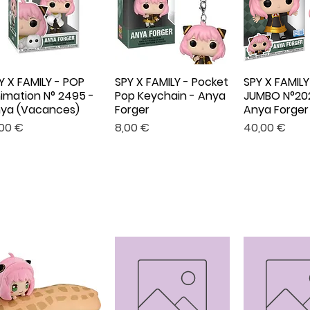
Y X FAMILY - POP
SPY X FAMILY - Pocket
SPY X FAMILY
Aperçu rapide
Aperçu rapide
Aperçu r
imation N° 2495 -
Pop Keychain - Anya
JUMBO N°20
ya (Vacances)
Forger
Anya Forger
x
Prix
Prix
,00 €
8,00 €
40,00 €