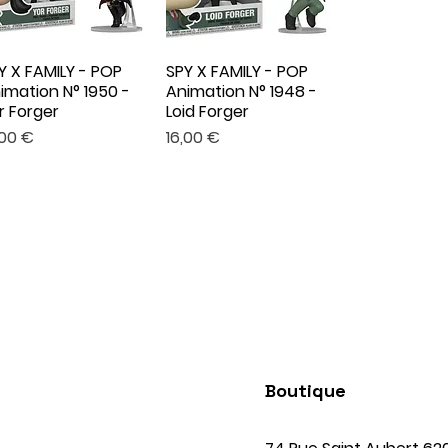
Y X FAMILY - POP
SPY X FAMILY - POP
Aperçu rapide
Aperçu rapide
imation N° 1950 -
Animation N° 1948 -
r Forger
Loid Forger
x
Prix
,00 €
16,00 €
Boutique