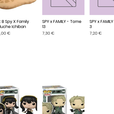
t B Spy X Family
SPY x FAMILY - Tome
SPY x FAMIL
Aperçu rapide
Aperçu rapide
Aperçu r
luche Ichiban
13
3
x
Prix
Prix
,00 €
7,30 €
7,20 €