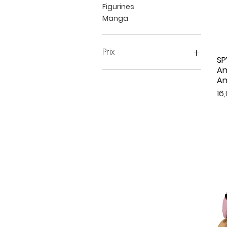
Figurines
Manga
Prix
SP
An
An
7 €
145 €
Pri
16