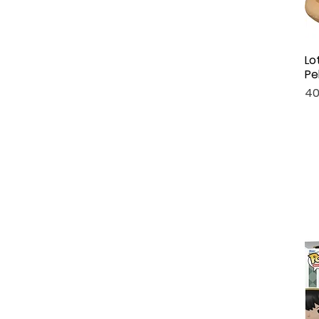
Lo
Pe
Pri
40