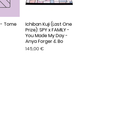
Y - Tome
Ichiban Kuji (Last One
apide
Aperçu rapide
Prize): SPY x FAMILY -
You Made My Day -
Anya Forger & Bo
Prix
145,00 €