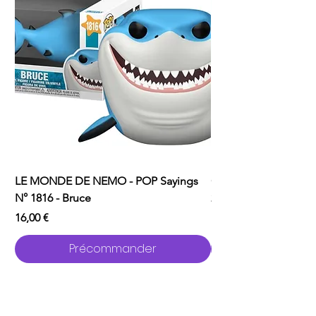
LE MONDE DE NEMO - POP Sayings
ONE PUNCH MAN - P
N° 1816 - Bruce
2529 - Garou avec C
Prix
Prix
16,00 €
16,00 €
Précommander