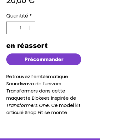
20,00 €
Quantité
*
en réassort
Précommander
Retrouvez l’emblématique
Soundwave de l’univers
Transformers dans cette
maquette Blokees inspirée de
Transformers One
. Ce model kit
articulé Snap Fit se monte
facilement sans colle ni
peinture, idéal pour les
collectionneurs et les fans de