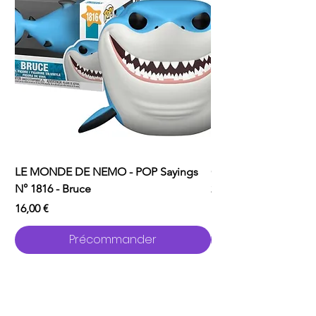
LE MONDE DE NEMO - POP Sayings
ONE PUNCH MAN - P
N° 1816 - Bruce
2529 - Garou avec C
Prix
Prix
16,00 €
16,00 €
Précommander