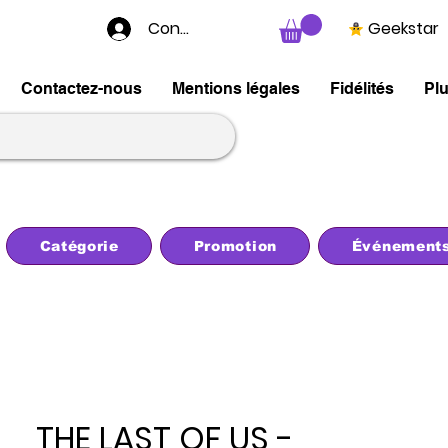
Connexion
Geekstar
Contactez-nous
Mentions légales
Fidélités
Pl
Catégorie
Promotion
Événement
THE LAST OF US -