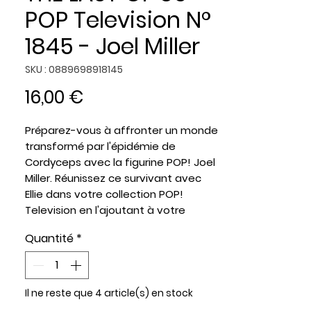
POP Television N°
1845 - Joel Miller
SKU : 0889698918145
Prix
16,00 €
Préparez-vous à affronter un monde
transformé par l'épidémie de
Cordyceps avec la figurine POP! Joel
Miller. Réunissez ce survivant avec
Ellie dans votre collection POP!
Television en l'ajoutant à votre
gamme The Last of Us.
Quantité
*
Il ne reste que 4 article(s) en stock