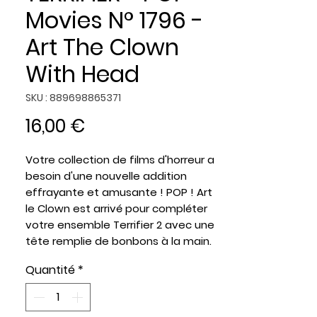
Movies N° 1796 -
Art The Clown
With Head
SKU : 889698865371
Prix
16,00 €
Votre collection de films d'horreur a
besoin d'une nouvelle addition
effrayante et amusante ! POP ! Art
le Clown est arrivé pour compléter
votre ensemble Terrifier 2 avec une
tête remplie de bonbons à la main.
La figurine en vinyle mesure environ
Quantité
*
10,7 cm de haut.