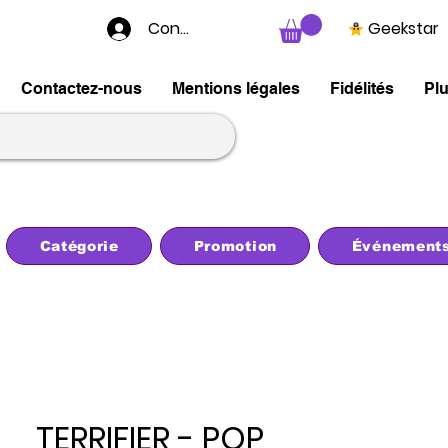
Connexion
Geekstar
Contactez-nous
Mentions légales
Fidélités
Pl
Catégorie
Promotion
Événement
TERRIFIER - POP