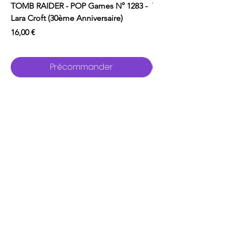
TOMB RAIDER - POP Games N° 1283 -
TOMB RAIDER - POP 
Lara Croft (30ème Anniversaire)
Lara Croft (Doppelg
Prix
Prix
16,00 €
16,00 €
Précommander