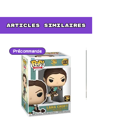
humaine et de Spriggan, Asuna
et Leafa la Sylphe, cette tasse
est parfaite pour les fans de la
saga Sword Art Online.
- Mug en céramique de haute
qualité. Contenance standard
Précommande
(320 ml)
- Packaging : boîte cartonnée
permettant de protéger le mug
tout en assurant une visibilité à
360°
- Convient aux micro-ondes et
lave-vaisselle.