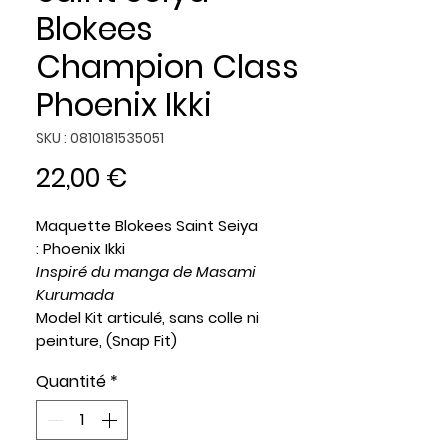
Blokees
Champion Class
Phoenix Ikki
SKU : 0810181535051
Prix
22,00 €
Maquette Blokees
Saint Seiya
: Phoenix Ikki
Inspiré du manga de Masami
Kurumada
Model Kit articulé, sans colle ni
peinture, (Snap Fit)
mesure 15~16cm, socle fourni,
Quantité
*
produit présenté en boite cartonnée