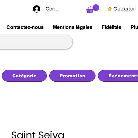
Connexion
Geekstar
Contactez-nous
Mentions légales
Fidélités
Pl
Catégorie
Promotion
Événement
Saint Seiya