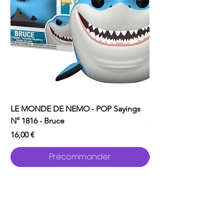
LE MONDE DE NEMO - POP Sayings
ONE PUNCH MAN - P
N° 1816 - Bruce
2529 - Garou avec C
Prix
Prix
16,00 €
16,00 €
Précommander