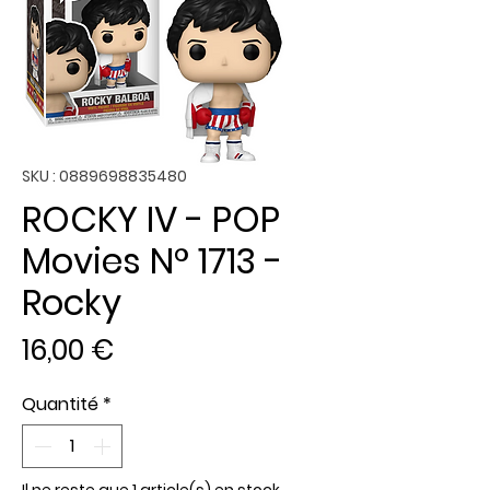
SKU : 0889698835480
ROCKY IV - POP
Movies N° 1713 -
Rocky
Prix
16,00 €
Quantité
*
Il ne reste que 1 article(s) en stock