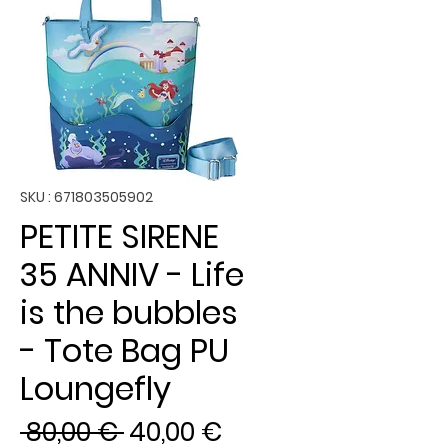
SKU : 671803505902
PETITE SIRENE
35 ANNIV - Life
is the bubbles
- Tote Bag PU
Loungefly
Prix
Prix
 80,00 € 
40,00 €