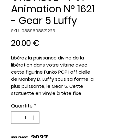
Animation N° 1621
- Gear 5 Luffy
SKU : 0889698821223
Prix
20,00 €
Libérez la puissance divine de la
libération dans votre vitrine avec
cette figurine Funko POP! officielle
de Monkey D. Luffy sous sa forme la
plus puissante, le Gear 5. Cette
statuette en vinyle à tête fixe
immortalise le capitaine au chapeau
Quantité
*
de paille enveloppé de ses nuages
de fumée mystiques, prêt à
repousser toutes les limites de
l'imagination pour décrocher sa
victoire.
mars 2027