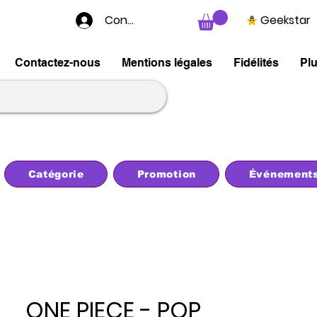
Connexion
Geekstar
Contactez-nous
Mentions légales
Fidélités
Pl
Catégorie
Promotion
Événement
ONE PIECE - POP