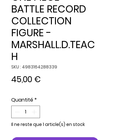
BATTLE RECORD
COLLECTION
FIGURE -
MARSHALL.D.TEAC
H
SKU : 4983164288339
Prix
45,00 €
Quantité
*
Il ne reste que 1 article(s) en stock