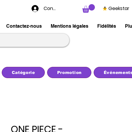
Connexion
Geekstar
Contactez-nous
Mentions légales
Fidélités
Pl
Catégorie
Promotion
Événement
ONE PIECE -