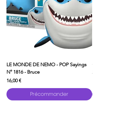
LE MONDE DE NEMO - POP Sayings
ONE PUNCH MAN - P
N° 1816 - Bruce
2529 - Garou avec C
Prix
Prix
16,00 €
16,00 €
Précommander