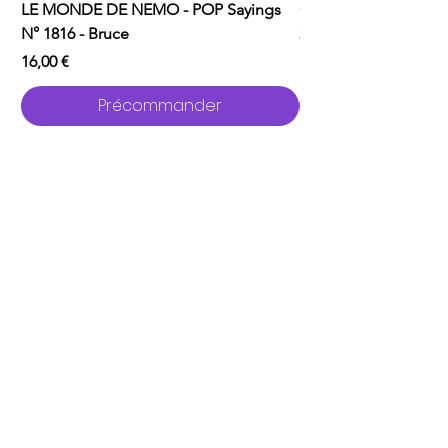
LE MONDE DE NEMO - POP Sayings
ONE PUNCH MAN - P
N° 1816 - Bruce
2529 - Garou avec C
Prix
Prix
16,00 €
16,00 €
Précommander