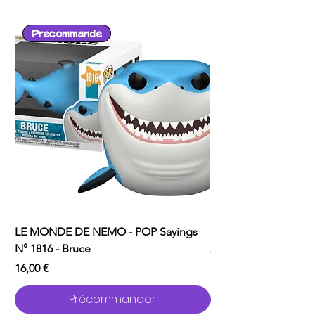
Precommande
LE MONDE DE NEMO - POP Sayings
ONE PUNCH MAN - P
N° 1816 - Bruce
2529 - Garou avec C
Prix
Prix
16,00 €
16,00 €
Précommander