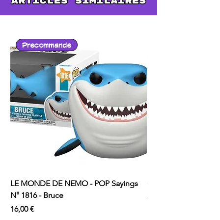
Precommande
LE MONDE DE NEMO - POP Sayings
ONE PUNCH MAN - P
N° 1816 - Bruce
2529 - Garou avec C
Prix
Prix
16,00 €
16,00 €