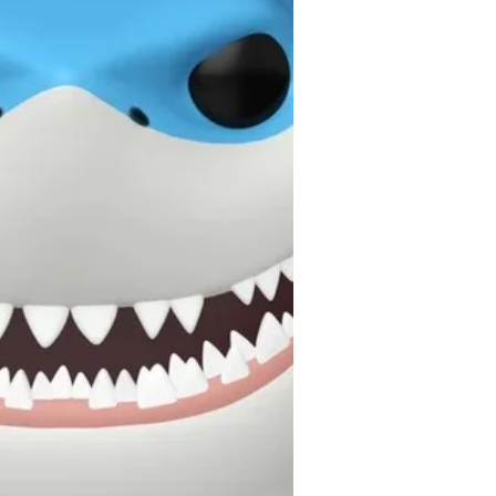
des figurines peintes à la main et
sculptées, à l'échelle 1:16 avec de la
résine métallique.
Caractéristiques du produit:
Figurine terrifiante réalisée à
l'échelle 1:16
Peint à la main
Hauteur: environ 13 cm
Emballage pour les collectionneurs
Livré avec un socle d'exposition
La figurine de Pennywise (Ça:
Chapitre deux)
est livrée avec un
socle pour l'exposition et emballée
dans une boîte transparente
spéciale pour les collectionneurs.