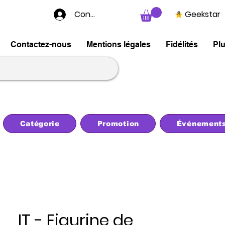
Connexion
Geekstar
Contactez-nous
Mentions légales
Fidélités
Pl
Catégorie
Promotion
Événement
IT - Figurine de