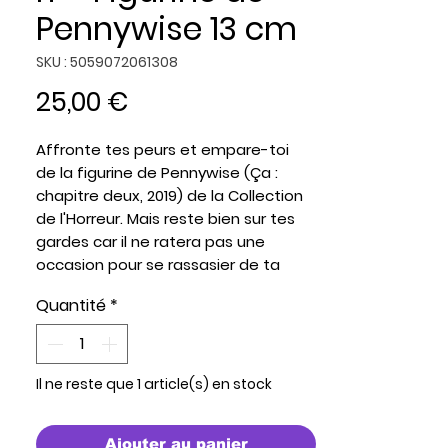
Pennywise 13 cm
SKU : 5059072061308
Prix
25,00 €
Affronte tes peurs et empare-toi
de
la figurine de Pennywise (Ça :
chapitre deux, 2019) de la Collection
de l'Horreur.
Mais reste bien sur tes
gardes car il ne ratera pas une
occasion pour se rassasier de ta
chair et se nourrir de tes peurs!
Quantité
*
Dans le livre de
Stephen King
, cet
être ultra terrestre terrifiant revêt
d'innombrables formes pour
Il ne reste que 1 article(s) en stock
kidnapper les enfants.
Pennywise
,
clown dansant si singulier a été
Ajouter au panier