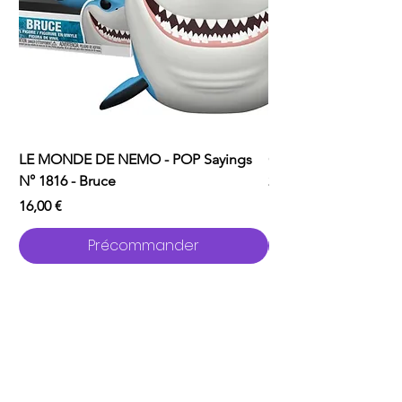
LE MONDE DE NEMO - POP Sayings
ONE PUNCH MAN - P
N° 1816 - Bruce
2529 - Garou avec C
Prix
Prix
16,00 €
16,00 €
Précommander