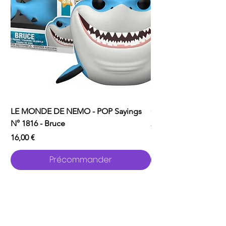
LE MONDE DE NEMO - POP Sayings
ONE PUNCH MAN - P
N° 1816 - Bruce
2529 - Garou avec C
Prix
Prix
16,00 €
16,00 €
Précommander