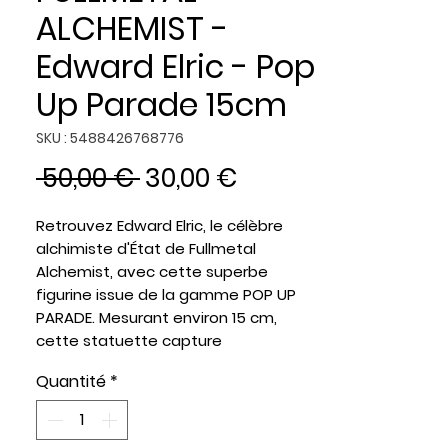
ALCHEMIST -
Edward Elric - Pop
Up Parade 15cm
SKU : 5488426768776
Prix
Prix
 50,00 € 
30,00 €
original
promotionnel
Retrouvez
Edward Elric
, le célèbre
alchimiste d'État de
Fullmetal
Alchemist
, avec cette superbe
figurine issue de la gamme
POP UP
PARADE
. Mesurant environ
15 cm
,
cette statuette capture
parfaitement le héros dans une pose
Quantité
*
dynamique et fidèle à son
apparence dans l'anime.
Avec son emblématique manteau