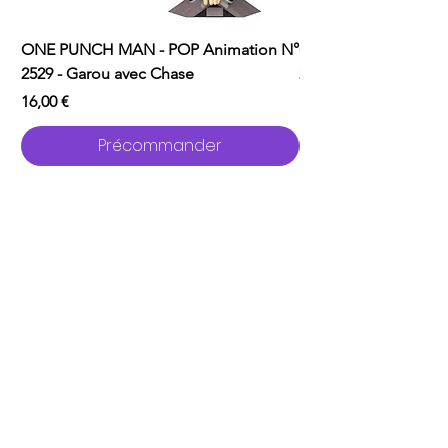
ONE PUNCH MAN - POP Animation N°
ONE PUNCH MAN - P
2529 - Garou avec Chase
2526 - Saitama
Prix
Prix
16,00 €
16,00 €
Précommander