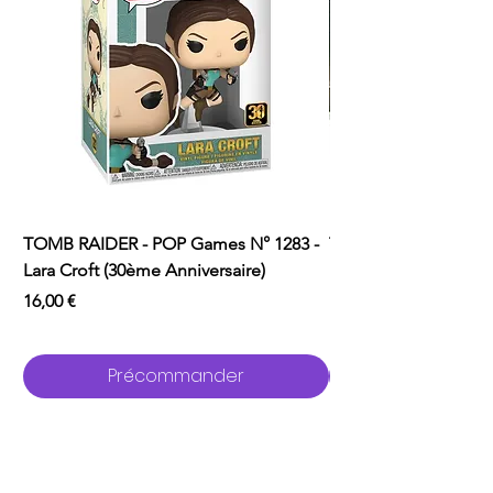
TOMB RAIDER - POP Games N° 1283 -
TOMB RAIDER - POP 
Lara Croft (30ème Anniversaire)
Lara Croft (Doppelg
Prix
Prix
16,00 €
16,00 €
Précommander