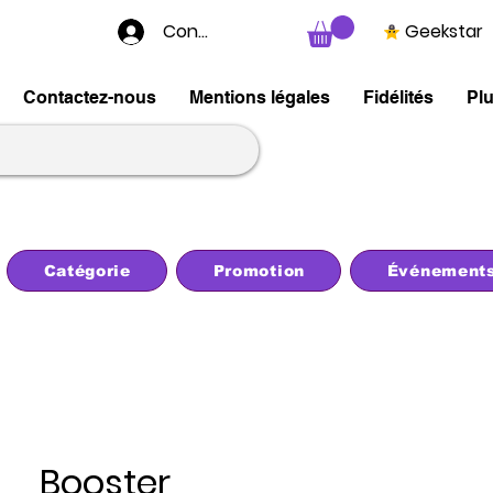
Connexion
Geekstar
Contactez-nous
Mentions légales
Fidélités
Pl
Catégorie
Promotion
Événement
Booster