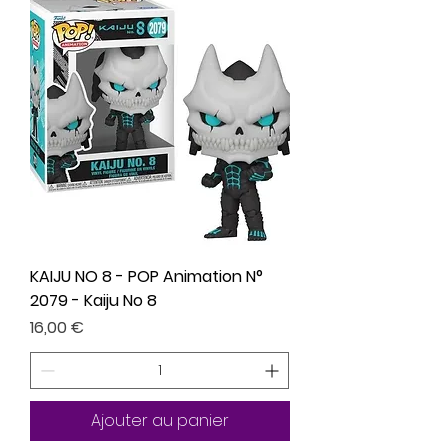
KAIJU NO 8 - POP Animation N°
2079 - Kaiju No 8
Prix
16,00 €
Ajouter au panier