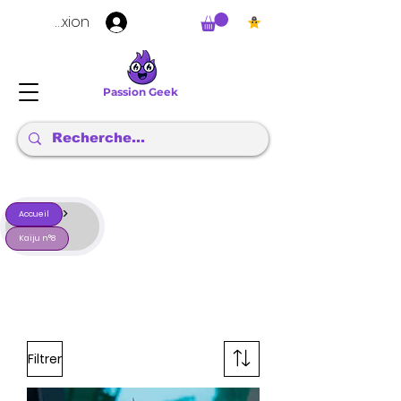
Connexion
Passion Geek
>
Accueil
Kaiju n°8
Filtrer