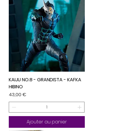
KAIJU NO.8 - GRANDISTA - KAFKA
HIBINO
Prix
43,00 €
Ajouter au panier