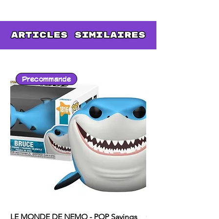
Precommande
LE MONDE DE NEMO - POP Sayings
ONE PUNCH MAN - P