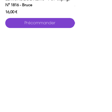
N° 1816 - Bruce
2529 - Garou avec C
Prix
Prix
16,00 €
16,00 €
Précommander