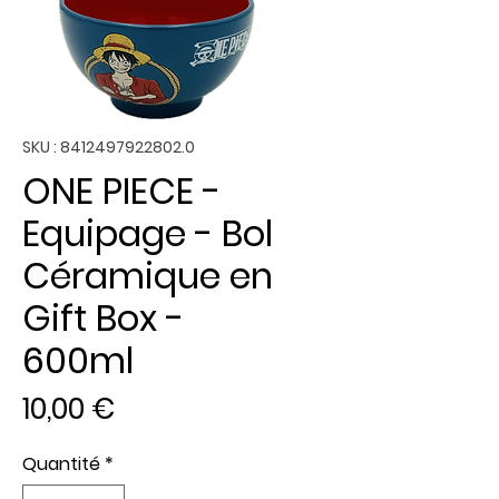
SKU : 8412497922802.0
ONE PIECE -
Equipage - Bol
Céramique en
Gift Box -
600ml
Prix
10,00 €
Quantité
*