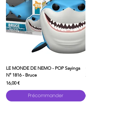
LE MONDE DE NEMO - POP Sayings
ONE PUNCH MAN - P
N° 1816 - Bruce
2529 - Garou avec C
Prix
Prix
16,00 €
16,00 €
Précommander