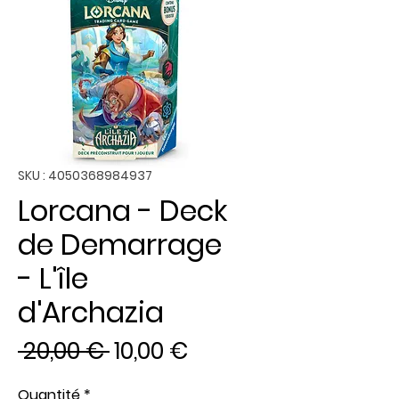
SKU : 4050368984937
Lorcana - Deck
de Demarrage
- L'île
d'Archazia
Prix
Prix
 20,00 € 
10,00 €
original
promotionnel
Quantité
*