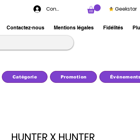
Connexion
Geekstar
Contactez-nous
Mentions légales
Fidélités
Pl
Catégorie
Promotion
Événement
HUNTER X HUNTER