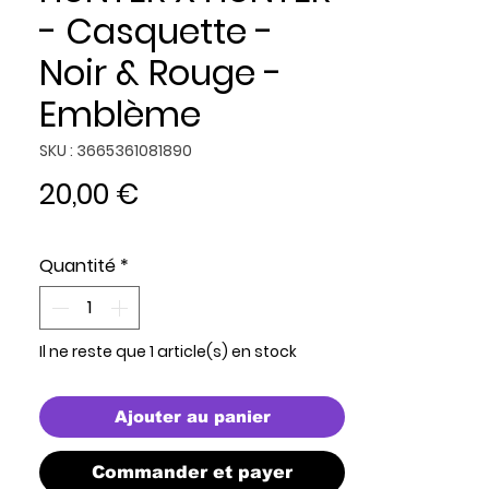
- Casquette -
Noir & Rouge -
Emblème
SKU : 3665361081890
Prix
20,00 €
Quantité
*
Il ne reste que 1 article(s) en stock
Ajouter au panier
Commander et payer